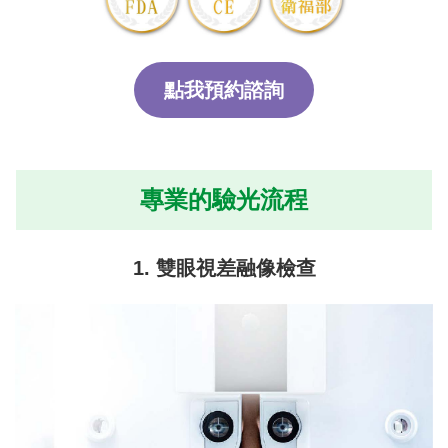
點我預約諮詢
專業的驗光流程
1. 雙眼視差融像檢查