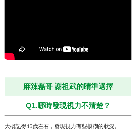
麻辣磊哥 謝祖武的睛準選擇
Q1.哪時發現視力不清楚？
大概記得45歲左右，發現視力有些模糊的狀況。