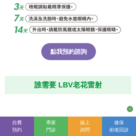
點我預約諮詢
誰需要 LBV老花雷射
想要好好享受生活
自費
專家
線上
健保
預約
門診
詢問
術後
回診