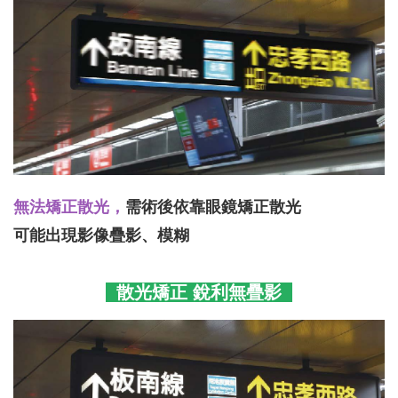
無法矯正散光，
需術後依靠眼鏡矯正散光
可能出現影像疊影、模糊
散光矯正 銳利無疊影