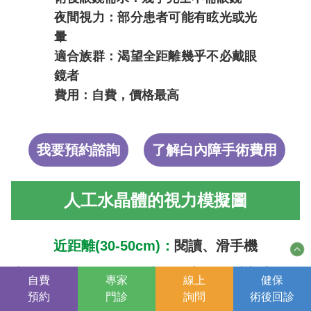
夜間視力：部分患者可能有眩光或光
暈
適合族群：渴望全距離幾乎不必戴眼
鏡者
費用：自費，價格最高
我要預約諮詢
了解白內障手術費用
人工水晶體的視力模擬圖
近距離(30-50cm)：
閱讀、滑手機
中距離(50-80cm)：
打麻將、烹飪、看導航、用
自費
專家
線上
健保
預約
門診
詢問
術後
回診
電腦