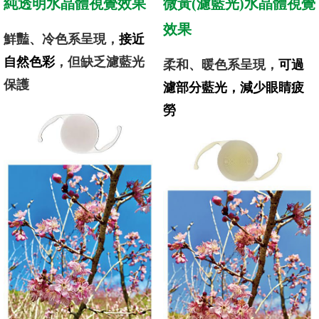
純透明水晶體視覺效果
微黃(濾藍光)水晶體視覺
效果
鮮豔、冷色系呈現，
接近
自然色彩
，但缺乏濾藍光
柔和、暖色系呈現，
可過
保護
濾部分藍光，減少眼睛疲
勞