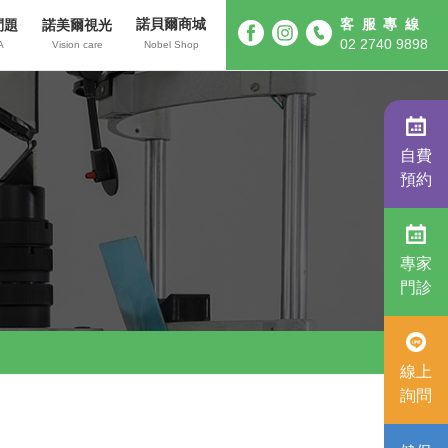
諾貝爾商城
客服專線
問題
諾美爾視光
02 2740 9898
A
Vision care
Nobel Shop
自費
預約
專家
門診
線上
詢問