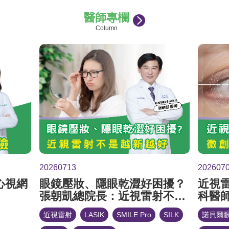
醫師專欄
Column
20260713
202607
心視網
眼鏡壓妝、隱眼乾澀好困擾？
近視
張朝凱總院長：近視雷射不是
科醫
越新越好
微創
近視雷射
LASIK
SMILE Pro
SILK
諾貝爾