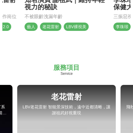
視力的秘訣
保健大
工作崗位
不被眼齡洩漏年齡
三振惡視
o 2.0
藝人
老花雷射
LBV裸視美
李珠珢
服務項目
Service
白內障手術
晰，讓
飛秒雷射輔助白內障手術，安全、快速、精準度
定
高，重拾清晰視力，提升生活品質。