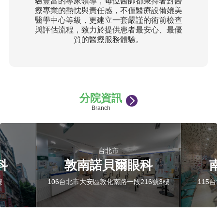
驗豐富的專家領導，每位醫師都秉持著對醫
療專業的熱忱與責任感，不僅醫療設備媲美
醫學中心等級，更建立一套嚴謹的術前檢查
與評估流程，致力於提供患者最安心、最優
質的醫療服務體驗。
分院資訊
Branch
台北市
科
敦南諾貝爾眼科
樓
106台北市大安區敦化南路一段216號3樓
115