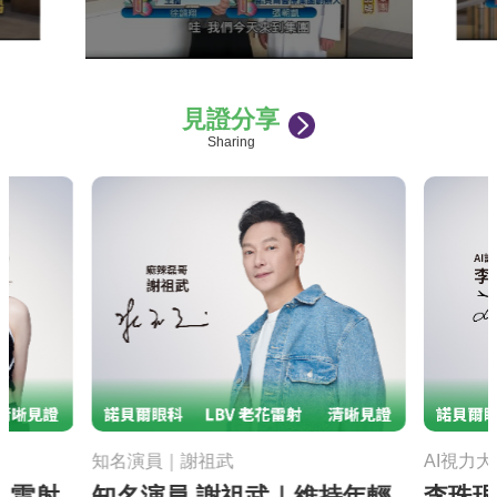
見證分享
Sharing
知名演員｜謝祖武
AI視力
視雷射
知名演員 謝祖武｜維持年輕
李珠珢