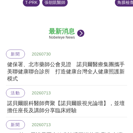
T-PRK
張朝凱醫師
角膜檢
最新消息
Nobeleye News
新聞
20260730
健保署、北市藥師公會見證 諾貝爾醫療集團攜手
美聯健康聯合診所 打造健康台灣全人健康照護新
模式
活動
20260713
諾貝爾眼科醫師齊聚【諾貝爾眼視光論壇】，並壇
擔任座長及講師分享臨床經驗
新聞
20260713