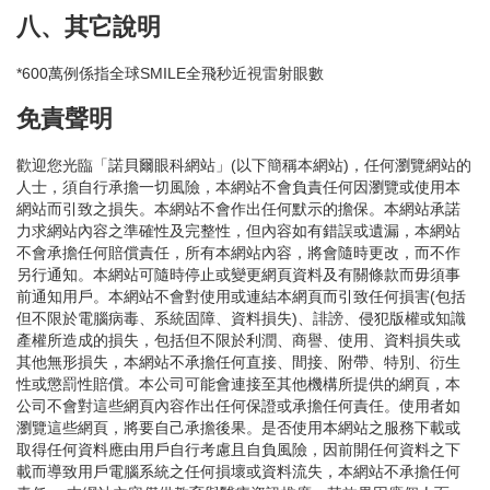
八、其它說明
*600萬例係指全球SMILE全飛秒近視雷射眼數
免責聲明
歡迎您光臨「諾貝爾眼科網站」(以下簡稱本網站)，任何瀏覽網站的
人士，須自行承擔一切風險，本網站不會負責任何因瀏覽或使用本
網站而引致之損失。本網站不會作出任何默示的擔保。本網站承諾
力求網站內容之準確性及完整性，但內容如有錯誤或遺漏，本網站
不會承擔任何賠償責任，所有本網站內容，將會隨時更改，而不作
另行通知。本網站可隨時停止或變更網頁資料及有關條款而毋須事
前通知用戶。本網站不會對使用或連結本網頁而引致任何損害(包括
但不限於電腦病毒、系統固障、資料損失)、誹謗、侵犯版權或知識
產權所造成的損失，包括但不限於利潤、商譽、使用、資料損失或
其他無形損失，本網站不承擔任何直接、間接、附帶、特別、衍生
性或懲罰性賠償。本公司可能會連接至其他機構所提供的網頁，本
公司不會對這些網頁內容作出任何保證或承擔任何責任。使用者如
瀏覽這些網頁，將要自己承擔後果。是否使用本網站之服務下載或
取得任何資料應由用戶自行考慮且自負風險，因前開任何資料之下
載而導致用戶電腦系統之任何損壞或資料流失，本網站不承擔任何