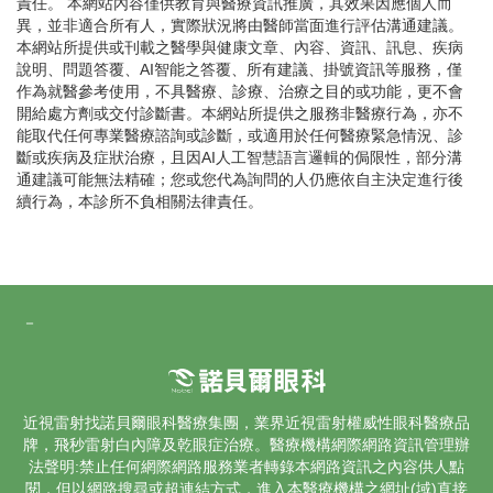
責任。 本網站內容僅供教育與醫療資訊推廣，其效果因應個人而
異，並非適合所有人，實際狀況將由醫師當面進行評估溝通建議。
本網站所提供或刊載之醫學與健康文章、內容、資訊、訊息、疾病
說明、問題答覆、AI智能之答覆、所有建議、掛號資訊等服務，僅
作為就醫參考使用，不具醫療、診療、治療之目的或功能，更不會
開給處方劑或交付診斷書。本網站所提供之服務非醫療行為，亦不
能取代任何專業醫療諮詢或診斷，或適用於任何醫療緊急情況、診
斷或疾病及症狀治療，且因AI人工智慧語言邏輯的侷限性，部分溝
通建議可能無法精確；您或您代為詢問的人仍應依自主決定進行後
續行為，本診所不負相關法律責任。
－
近視雷射找諾貝爾眼科醫療集團，業界
近視雷射
權威性眼科醫療品
牌，飛秒雷射
白內障
及乾眼症治療。醫療機構網際網路資訊管理辦
法聲明:禁止任何網際網路服務業者轉錄本網路資訊之內容供人點
閱，但以網路搜尋或超連結方式，進入本醫療機構之網址(域)直接