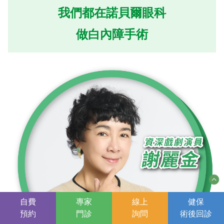
我們都在諾貝爾眼科
做白內障手術
自費
專家
線上
健保
預約
門診
詢問
術後
回診