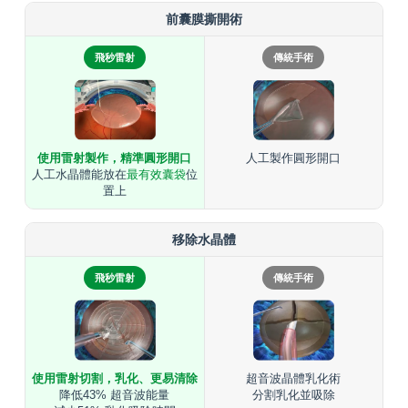
前囊膜撕開術
飛秒雷射
傳統手術
人工製作圓形開口
使用雷射製作，精準圓形開口
人工水晶體能放在
最有效囊袋
位
置上
移除水晶體
飛秒雷射
傳統手術
使用雷射切割，乳化、更易清除
超音波晶體乳化術
降低43% 超音波能量
分割乳化並吸除