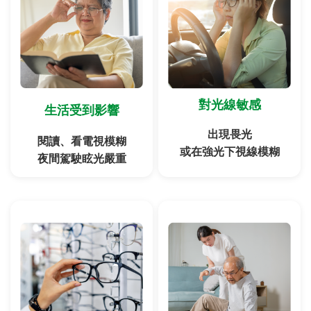
對光線敏感
生活受到影響
出現畏光
閱讀、看電視模糊
或在強光下視線模糊
夜間駕駛眩光嚴重