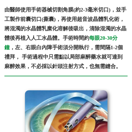
由醫師使用手術器械切割角膜(約2-3毫米切口)，並手
工製作前囊切口(撕囊)，再使用超音波晶體乳化術，
將混濁的水晶體乳糜化溶解後吸出，清除混濁的水晶
體後再植入人工水晶體。手術時間約
每眼20-30分
鐘
，左、右眼白內障手術須分開執行，需間隔1-2個
禮拜， 手術過程中只需點以局部麻醉藥水就可達到
麻醉效果，不必採以針頭注射方式，也無需縫合。