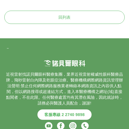
回列表
－
近視雷射找諾貝爾眼科醫療集團，業界
近視雷射
權威性眼科醫療品
牌，飛秒雷射
白內障
及乾眼症治療。醫療機構網際網路資訊管理辦
法聲明:禁止任何網際網路服務業者轉錄本網路資訊之內容供人點
閱，但以網路搜尋或超連結方式，進入本醫療機構之網址(域)直接
點閱者，不在此限。任何醫療處置均有其潛在風險，因此就診時，
請務必與醫護人員配合，謝謝!
客服專線 2 2740 9898