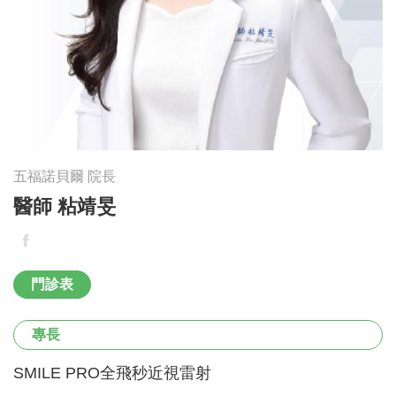
五福諾貝爾 院長
醫師 粘靖旻
門診表
專長
SMILE PRO全飛秒近視雷射