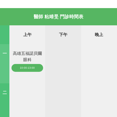
醫師 粘靖旻 門診時間表
上午
下午
晚上
一
高雄五福諾貝爾
眼科
10:00-13:00
二