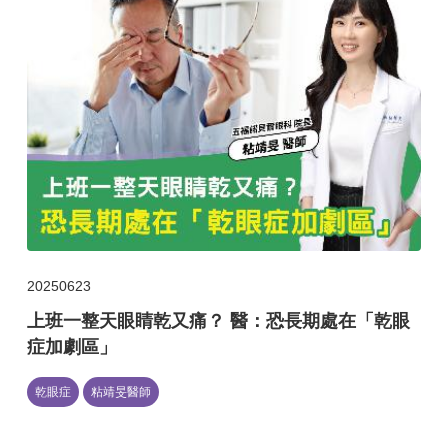
20250623
上班一整天眼睛乾又痛？ 醫：恐長期處在「乾眼
症加劇區」
乾眼症
粘靖旻醫師