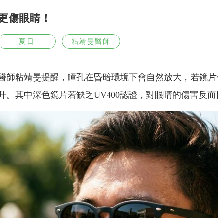
更傷眼睛！
夏日
粘靖旻醫師
醫師粘靖旻提醒，瞳孔在昏暗環境下會自然放大，若鏡片
。其中深色鏡片若缺乏UV400認證，對眼睛的傷害反