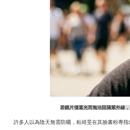
若鏡片僅遮光而無法阻隔紫外線，
許多人以為陰天無需防曬，粘靖旻在其臉書粉專指