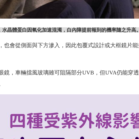
，水晶體蛋白因氧化加速混濁，白內障提前報到的機率隨之升高
，也會從側面與下方滲入，因此包覆式設計或大框鏡片能
眼鏡，車輛擋風玻璃雖可阻隔部分UVB，但UVA仍能穿
。