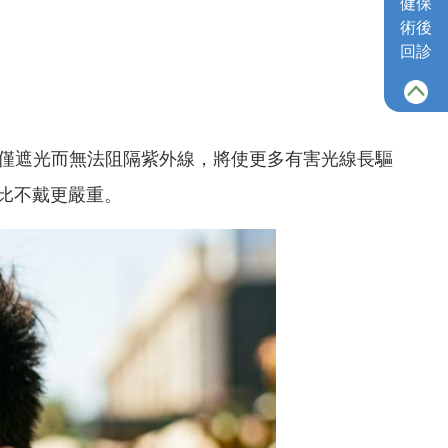
健保
術後
回診
僅遮光而無法阻隔紫外線，將使更多有害光線長驅
而比不戴更嚴重。