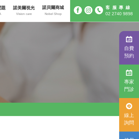
諾貝爾商城
客服專線
問題
諾美爾視光
02 2740 9898
A
Vision care
Nobel Shop
自費
預約
專家
門診
線上
詢問