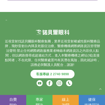
－
近視雷射找諾貝爾眼科醫療集團，業界
近視雷射
權威性眼科醫療品
牌，飛秒雷射
白內障
及乾眼症治療。醫療機構網際網路資訊管理辦
法聲明:禁止任何網際網路服務業者轉錄本網路資訊之內容供人點
閱，但以網路搜尋或超連結方式，進入本醫療機構之網址(域)直接
點閱者，不在此限。任何醫療處置均有其潛在風險，因此就診時，
請務必與醫護人員配合，謝謝!
客服專線 2 2740 9898
COPYRIGHT © 2025 諾貝爾醫療集團. ALL RIGHTS RESERVED.
自費
專家
線上
健保
｜
隱私權保護政策及免責聲明