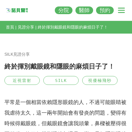
分院
醫師
預約
Nobeleye
首頁
|
見證分享
|
終於揮別戴眼鏡和隱眼的麻煩日子了！
SILK見證分享
終於揮別戴眼鏡和隱眼的麻煩日子了！
近視雷射
SILK
視優極飛秒
平常是一個相當依賴隱形眼鏡的人，不過可能眼睛被
我虐待太久，這一兩年開始會有發炎的問題，變得有
時候得戴眼鏡，但戴眼鏡會讓我頭暈，鼻樑被壓得很