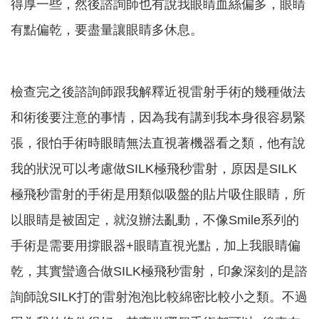
得厚一些，然後諮詢師也有說我眼睛血絲偏多，眼睛
有點偏乾，要盡量讓眼睛多休息。
檢查完之後諮詢師跟我解釋近視雷射手術的幾種做法
和術後要注意的事情，因為我有講到我本身很容易緊
張，很怕手術時眼睛無法直視著機器看之類，他有說
我的狀況可以考慮做SILK極飛秒雷射，原因是SILK
極飛秒雷射的手術是用類似吸盤的貼片吸住眼睛，所
以眼睛是被固定，就沒辦法亂動，不像Smile系列的
手術是需要用撐眼器+眼睛直視光點，加上我眼睛偏
乾，其實蠻適合做SILK極飛秒雷射，印象深刻的是諮
詢師說SILK打的雷射泡泡比較綿密比較小之類。不過