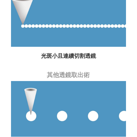
光斑小且連續切割透鏡
其他透鏡取出術