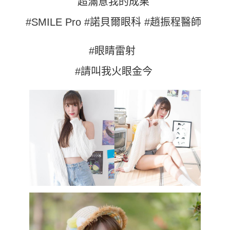
超滿意我的成果
#SMILE Pro #諾貝爾眼科 #趙振程醫師
#眼睛雷射
#請叫我火眼金今