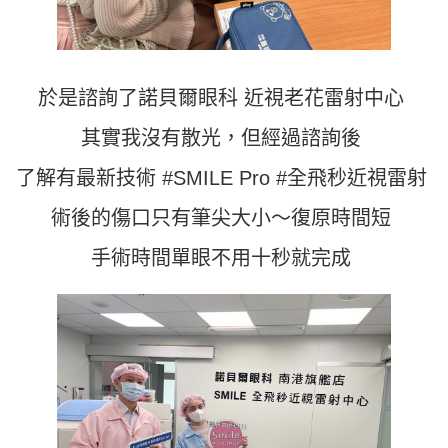
於是諮詢了諾貝爾眼科 近視老花雷射中心
其實我沒有散光，但經過諮詢後
了解有最新技術 #SMILE Pro #全飛秒近視雷射
術後的傷口只有筆尖大小～復原時間短
手術時間單眼不用十秒就完成