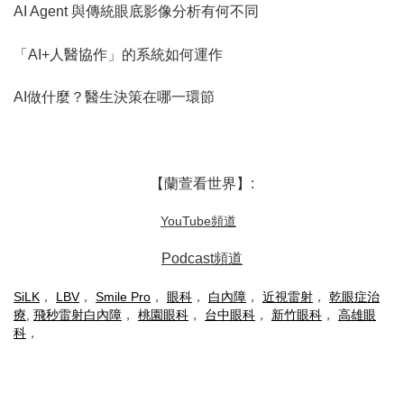
AI Agent 與傳統眼底影像分析有何不同
「AI+人醫協作」的系統如何運作
AI做什麼？醫生決策在哪一環節
​ ​
【蘭萱看世界】:
YouTube頻道
Podcast頻道
SiLK
，
LBV
，
Smile Pro
，
眼科
，
白內障
，
近視雷射
，
乾眼症治
療
,
飛秒雷射白內障
，
桃園眼科
，
台中眼科
，
新竹眼科
，
高雄眼
科
，