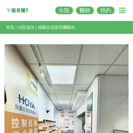
分院
醫師
預約
Nobeleye
首頁
|
分院資訊
|
桃園合信諾貝爾眼科