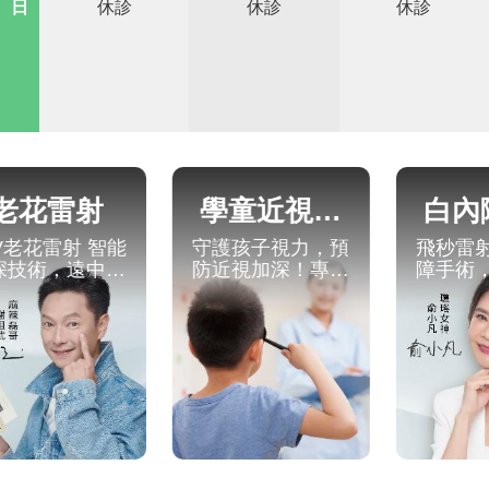
日
休診
休診
休診
老花雷射
學童近視控
白內
V老花雷射 智能
守護孩子視力，預
飛秒雷
制
深技術，遠中近
防近視加深！專業
障手術
清晰，讓謝祖武
近視控制讓視力更
速、精
好視重現
清晰，給孩子最好
拾清晰
的眼健康，未來更
生活
明亮！