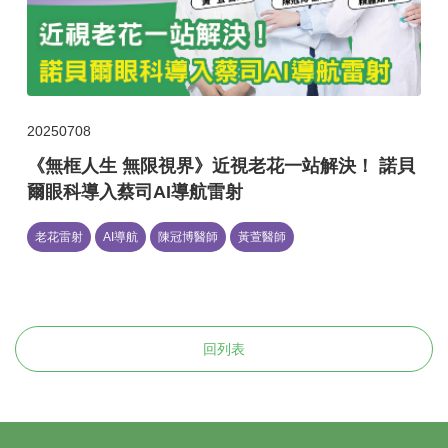
20250708
《無框人生 無限視界》近視老花一站解決！ 諾貝
爾眼科導入蔡司AI導航雷射
老花雷射
AI導航
陳冠博醫師
黃萱醫師
回列表