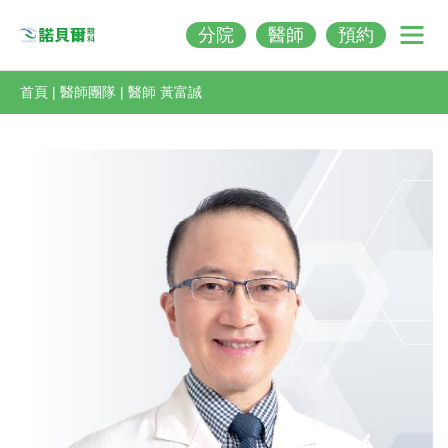
分院
醫師
預約
Nobeleye
首頁
|
醫師團隊
|
醫師 黃富誠