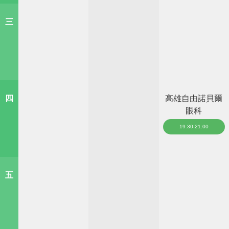
三
四
高雄自由諾貝爾
眼科
19:30-21:00
五