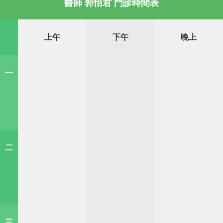
醫師 郭怡君 門診時間表
上午
下午
晚上
一
二
三