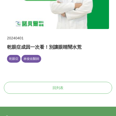
20240401
乾眼症成因一次看！別讓眼睛鬧水荒
乾眼症
林俊佑醫師
回列表
－