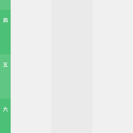
四
五
六