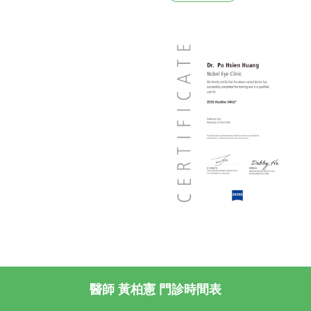
醫師 黃柏憲 門診時間表