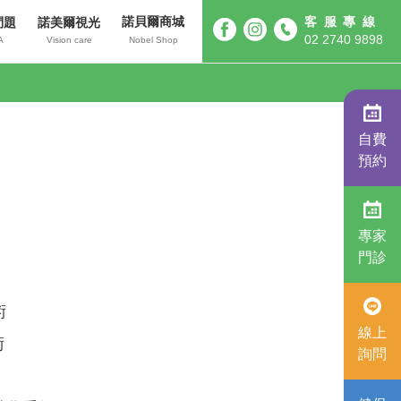
諾貝爾商城
客服專線
問題
諾美爾視光
02 2740 9898
A
Vision care
Nobel Shop
自費
預約
專家
門診
術
線上
術
詢問