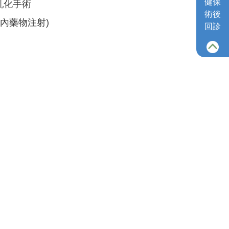
健保
乳化手術
術後
內藥物注射)
回診