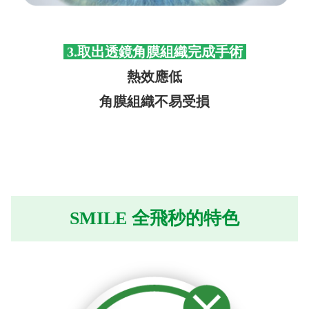
3.取出透鏡角膜組織完成手術
熱效應低
角膜組織不易受損
SMILE 全飛秒的特色