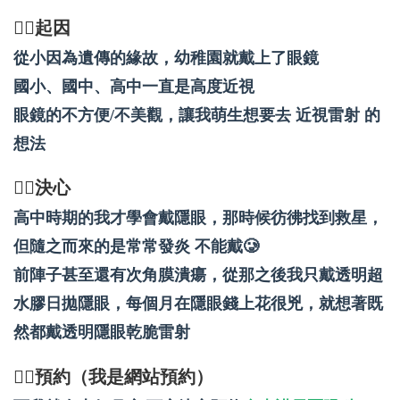
👉🏻起因
從小因為遺傳的緣故，幼稚園就戴上了眼鏡
國小、國中、高中一直是高度近視
眼鏡的不方便/不美觀，讓我萌生想要去 近視雷射 的
想法
👉🏻決心
高中時期的我才學會戴隱眼，那時候彷彿找到救星，
但隨之而來的是常常發炎 不能戴🥲
前陣子甚至還有次角膜潰瘍，從那之後我只戴透明超
水膠日拋隱眼，每個月在隱眼錢上花很兇，就想著既
然都戴透明隱眼乾脆雷射
👉🏻預約（我是網站預約）