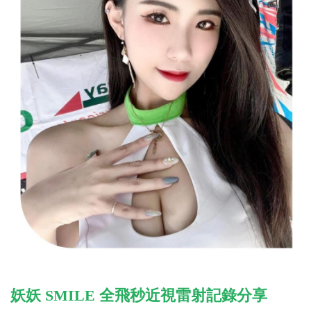
妖妖 SMILE 全飛秒近視雷射記錄分享