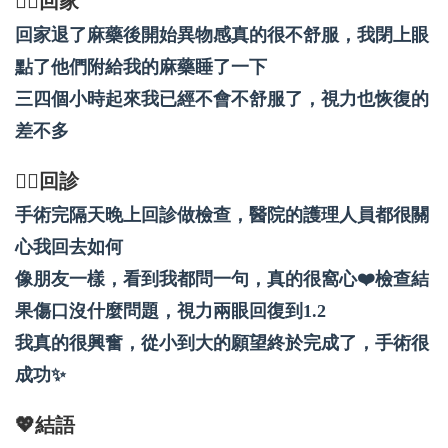
👉🏻回家
回家退了麻藥後開始異物感真的很不舒服，我閉上眼
點了他們附給我的麻藥睡了一下
三四個小時起來我已經不會不舒服了，視力也恢復的
差不多
👉🏻回診
手術完隔天晚上回診做檢查，醫院的護理人員都很關
心我回去如何
像朋友一樣，看到我都問一句，真的很窩心❤️檢查結
果傷口沒什麼問題，視力兩眼回復到1.2
我真的很興奮，從小到大的願望終於完成了，手術很
成功✨
💖結語