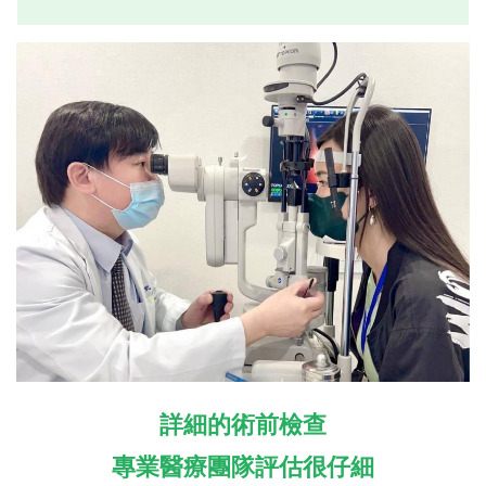
詳細的術前檢查
專業醫療團隊評估很仔細