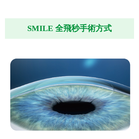
SMILE 全飛秒手術方式