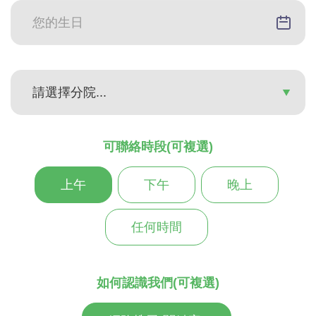
可聯絡時段(可複選)
上午
下午
晚上
任何時間
如何認識我們(可複選)