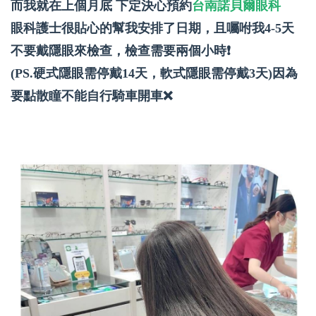
而我就在上個月底 下定決心預約
台南諾貝爾眼科
眼科護士很貼心的幫我安排了日期，且囑咐我4-5天
不要戴隱眼來檢查，檢查需要兩個小時❗️
(PS.硬式隱眼需停戴14天，軟式隱眼需停戴3天)因為
要點散瞳不能自行騎車開車❌