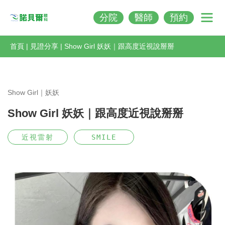
分院
醫師
預約
Nobeleye
首頁
|
見證分享
|
Show Girl 妖妖｜跟高度近視說掰掰
Show Girl｜妖妖
Show Girl 妖妖｜跟高度近視說掰掰
近視雷射
SMILE