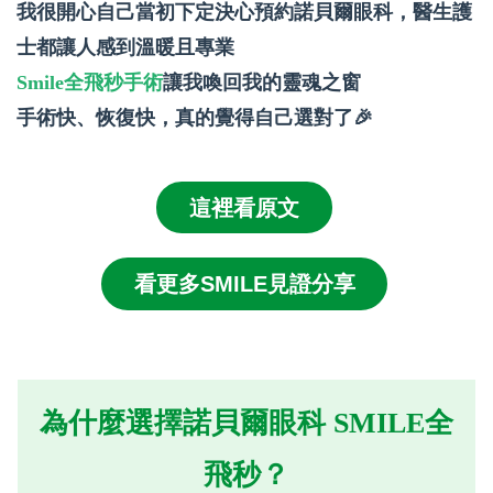
我很開心自己當初下定決心預約諾貝爾眼科，醫生護
士都讓人感到溫暖且專業
Smile全飛秒手術
讓我喚回我的靈魂之窗
手術快、恢復快，真的覺得自己選對了🎉
這裡看原文
看更多SMILE見證分享
為什麼選擇諾貝爾眼科 SMILE全
飛秒？