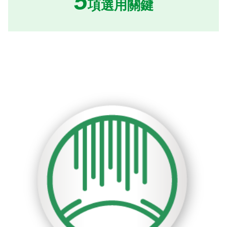
5
項選用關鍵