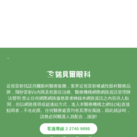
－
近視雷射找諾貝爾眼科醫療集團，業界
近視雷射
權威性眼科醫療品
牌，飛秒雷射
白內障
及乾眼症治療。醫療機構網際網路資訊管理辦
法聲明:禁止任何網際網路服務業者轉錄本網路資訊之內容供人點
閱，但以網路搜尋或超連結方式，進入本醫療機構之網址(域)直接
點閱者，不在此限。任何醫療處置均有其潛在風險，因此就診時，
請務必與醫護人員配合，謝謝!
客服專線 2 2740 9898