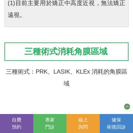
(1)目前主要用於矯正中高度近視，無法矯正
遠視。
三種術式消耗角膜區域
三種術式：PRK、LASIK、KLEx 消耗的角膜區
域
自費
專家
線上
健保
預約
門診
詢問
術後
回診