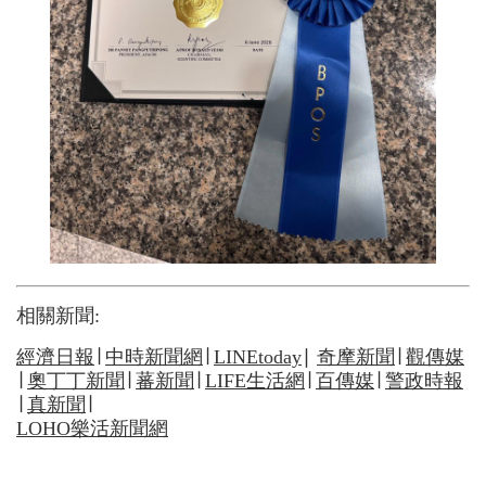
相關新聞:
經濟日報
∣
中時新聞網
∣
LINEtoday
∣
奇摩新聞
∣
觀傳媒
∣
奧丁丁新聞
∣
蕃新聞
∣
LIFE生活網
∣
百傳媒
∣
警政時報
∣
真新聞
∣
LOHO樂活新聞網