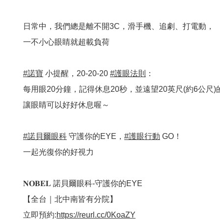
日常中，我們總是離不開3C，滑手機、追劇、打電動，
一不小心眼睛就超載負荷
#諾寶
小提醒，20-20-20
#護眼法則
：
每用眼20分鐘，記得休息20秒，並遠望20英尺(約6公尺
讓眼睛可以好好休息喔～
#諾貝爾眼科
守護你的EYE，
#護眼行動
GO！
一起光復你的好視力
𝐍𝐎𝐁𝐄𝐋 諾貝爾眼科-守護你的EYE
【全台｜北中南皆有分院】
立即預約:
https://reurl.cc/0KoaZY