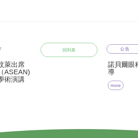
7
公告
回列表
汶萊出席
諾貝爾眼
ASEAN)
導
學術演講
more