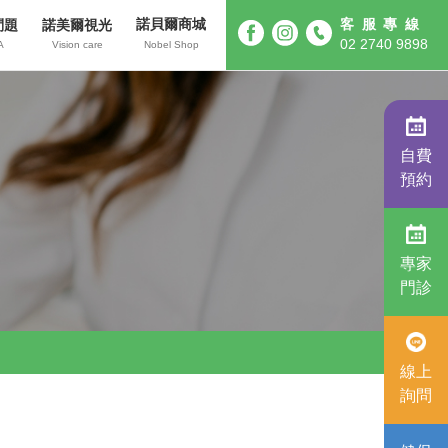
諾貝爾商城
客服專線
問題
諾美爾視光
02 2740 9898
A
Vision care
Nobel Shop
自費
預約
專家
門診
線上
詢問