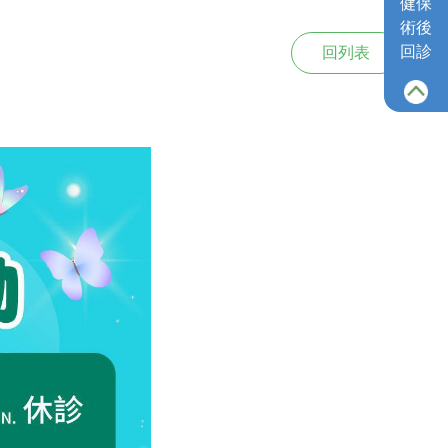
健保
術後
回診
回列表