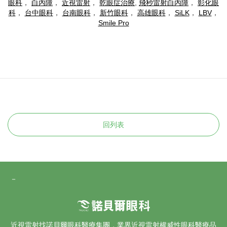
眼科
，
白內障
，
近視雷射
，
乾眼症治療
,
飛秒雷射白內障
，
彰化眼
科
，
台中眼科
，
台南眼科
，
新竹眼科
，
高雄眼科
，
SiLK
，
LBV
，
Smile Pro
回列表
－
近視雷射找諾貝爾眼科醫療集團，業界
近視雷射
權威性眼科醫療品