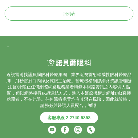
回列表
－
近視雷射找諾貝爾眼科醫療集團，業界
近視雷射
權威性眼科醫療品
牌，飛秒雷射
白內障
及乾眼症治療。醫療機構網際網路資訊管理辦
法聲明:禁止任何網際網路服務業者轉錄本網路資訊之內容供人點
閱，但以網路搜尋或超連結方式，進入本醫療機構之網址(域)直接
點閱者，不在此限。任何醫療處置均有其潛在風險，因此就診時，
請務必與醫護人員配合，謝謝!
客服專線 2 2740 9898