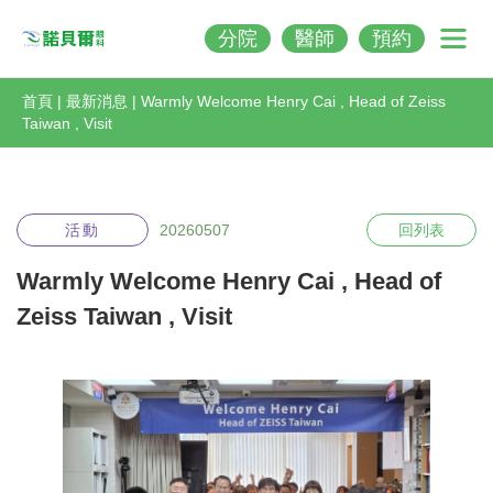
分院
醫師
預約
Nobeleye
首頁
|
最新消息
|
Warmly Welcome Henry Cai , Head of Zeiss
Taiwan , Visit
活動
20260507
回列表
Warmly Welcome Henry Cai , Head of
Zeiss Taiwan , Visit