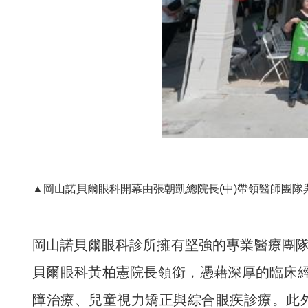
▲岡山諾貝爾眼科開幕由張朝凱總院長(中)帶領醫師團隊與來
岡山諾貝爾眼科診所擁有堅強的專業醫療團
貝爾眼科黃柏憲院長領銜，憑藉深厚的臨床經
障治療、兒童視力矯正與綜合眼疾診療。此