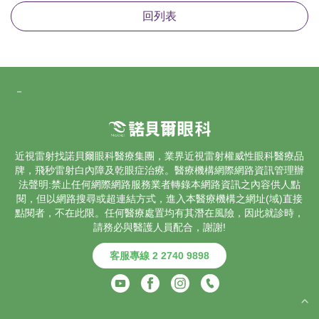
回列表
－
近視雷射找諾貝爾眼科醫療集團，業界
近視雷射
權威性眼科醫療品
牌，飛秒雷射
白內障
及乾眼症治療。醫療機構網際網路資訊管理辦
法聲明:禁止任何網際網路服務業者轉錄本網路資訊之內容供人點
閱，但以網路搜尋或超連結方式，進入本醫療機構之網址(域)直接
點閱者，不在此限。任何醫療處置均有其潛在風險，因此就診時，
請務必與醫護人員配合，謝謝!
客服專線 2 2740 9898