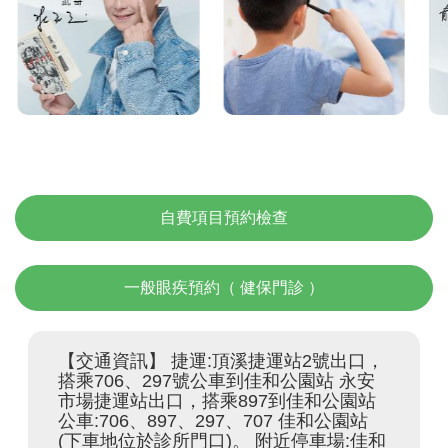
的眼健康，未來更
生活
明亮！
自費項目預約檢查
一般眼疾預約（ 健保門診 ）
【交通資訊】 捷運:頂溪捷運站2號出口，
搭乘706、297號公車到佳和公園站 永安
市場捷運站出口，搭乘897到佳和公園站 
公車:706、897、297、707 佳和公園站
(下車地位於診所門口)。 附近停車場:佳和