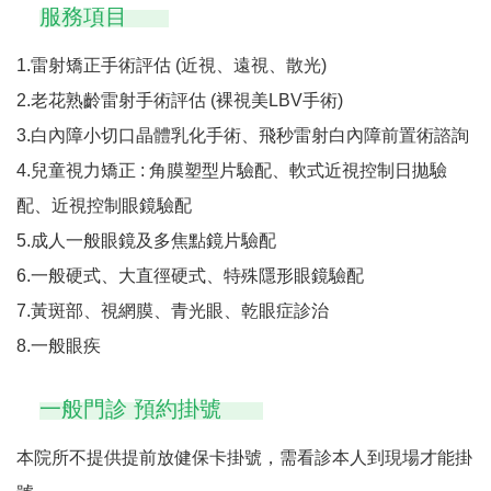
服務項目
1.雷射矯正手術評估 (近視、遠視、散光)
2.老花熟齡雷射手術評估 (裸視美LBV手術)
3.白內障小切口晶體乳化手術、飛秒雷射白內障前置術諮詢
4.兒童視力矯正 : 角膜塑型片驗配、軟式近視控制日拋驗
配、近視控制眼鏡驗配
5.成人一般眼鏡及多焦點鏡片驗配
6.一般硬式、大直徑硬式、特殊隱形眼鏡驗配
7.黃斑部、視網膜、青光眼、乾眼症診治
8.一般眼疾
一般門診 預約掛號
本院所不提供提前放健保卡掛號，需看診本人到現場才能掛