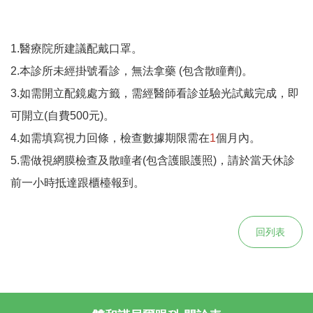
1.醫療院所建議配戴口罩。
2.本診所未經掛號看診，無法拿藥 (包含散瞳劑)。
3.如需開立配鏡處方籤，需經醫師看診並驗光試戴完成，即
可開立(自費500元)。
4.如需填寫視力回條，檢查數據期限需在
1
個月內。
5.需做視網膜檢查及散瞳者(包含護眼護照)，請於當天休診
前一小時抵達跟櫃檯報到。
回列表