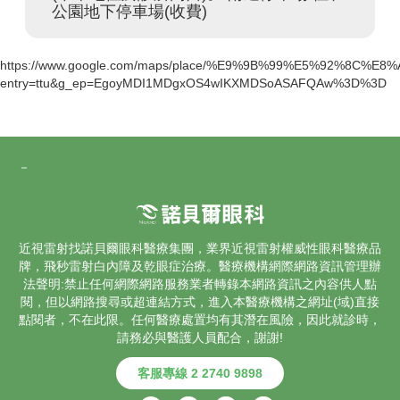
公園地下停車場(收費)
https://www.google.com/maps/place/%E9%9B%99%E5%92
entry=ttu&g_ep=EgoyMDI1MDgxOS4wIKXMDSoASAFQAw%3D%3D
－
近視雷射找諾貝爾眼科醫療集團，業界
近視雷射
權威性眼科醫療品
牌，飛秒雷射
白內障
及乾眼症治療。醫療機構網際網路資訊管理辦
法聲明:禁止任何網際網路服務業者轉錄本網路資訊之內容供人點
閱，但以網路搜尋或超連結方式，進入本醫療機構之網址(域)直接
點閱者，不在此限。任何醫療處置均有其潛在風險，因此就診時，
請務必與醫護人員配合，謝謝!
客服專線 2 2740 9898