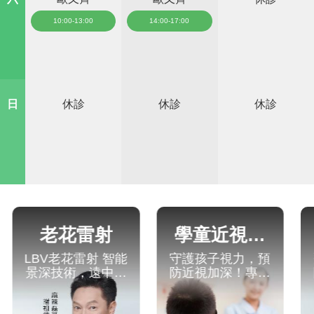
10:00-13:00
14:00-17:00
日
休診
休診
休診
老花雷射
學童近視控
白內
V老花雷射 智能
守護孩子視力，預
飛秒雷
制
深技術，遠中近
防近視加深！專業
障手術
清晰，讓謝祖武
近視控制讓視力更
速、精
好視重現
清晰，給孩子最好
拾清晰