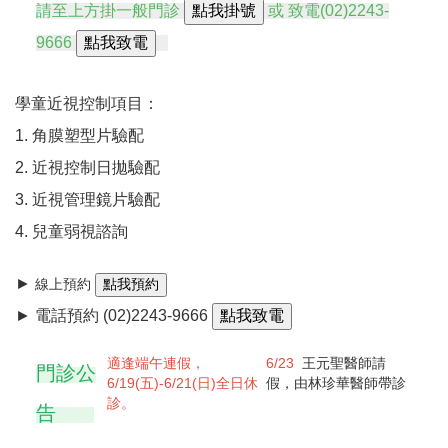
請至上方掛一般門診
或 致電
(02)2243-
9666
學童近視控制項目：
1. 角膜塑型片驗配
2. 近視控制日拋驗配
3. 近視管理鏡片驗配
4. 兒童弱視諮詢
►
線上預約
► 電話預約
(02)2243-9666
適逢端午連假，
6/23
王元聖醫師請
門診公
6/19(五)-6/21(日)全日休
假，由林珍華醫師帶診
診。
告