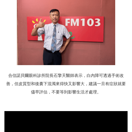
合信諾貝爾眼科診所院長石擎天醫師表示，白內障可透過手術改
善，但皮質型和後囊下混濁來得快又影響大，建議一旦有症狀就要
儘早評估，不要等到影響生活才處理。