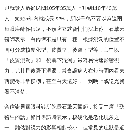
眼就診人數從民國105年35萬人上升到110年43萬
人，短短5年內就成長22%，所以千萬不要以為這兩
種眼疾離你很遠，不預防它就會悄悄找上你。石擎天
醫師表示，白內障不是只有一種，根據混濁的位置不
同可分成核硬化型、皮質型、後囊下型等，其中以
「皮質混濁」和「後囊下混濁」最容易快速影響視
力，尤其是後囊下混濁，常會讓病人在短時間內看東
西變得非常模糊，甚至白天還好，一到晚上或逆光就
看不清楚。
合信諾貝爾眼科診所院長石擎天醫師，接受中廣「聽
醫生的話」節目專訪時表示，核硬化是老化現象之
一，雖然對視力的影響相對較小，但常見的症狀是近