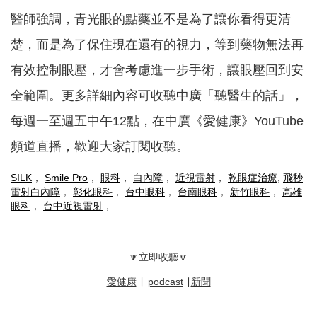
醫師強調，青光眼的點藥並不是為了讓你看得更清
楚，而是為了保住現在還有的視力，等到藥物無法再
有效控制眼壓，才會考慮進一步手術，讓眼壓回到安
全範圍。更多詳細內容可收聽中廣「聽醫生的話」，
每週一至週五中午12點，在中廣《愛健康》YouTube
頻道直播，歡迎大家訂閱收聽。
SILK
，
Smile Pro
，
眼科
，
白內障
，
近視雷射
，
乾眼症治療
,
飛秒
雷射白內障
，
彰化眼科
，
台中眼科
，
台南眼科
，
新竹眼科
，
高雄
眼科
，
台中近視雷射
，
🔽立即收聽🔽
愛健康
∣
podcast
∣
新聞