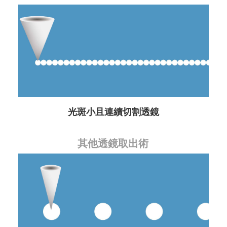
光斑小且連續切割透鏡
其他透鏡取出術