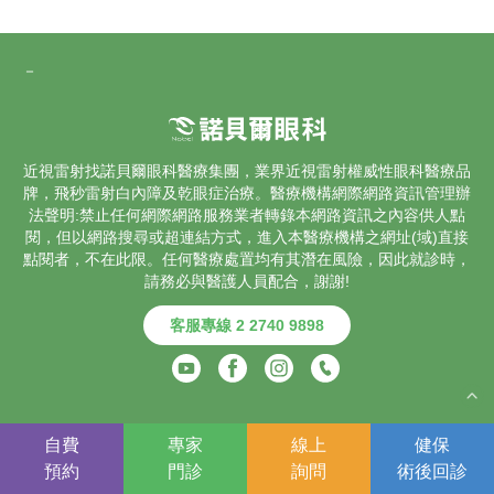
－
近視雷射找諾貝爾眼科醫療集團，業界
近視雷射
權威性眼科醫療品
牌，飛秒雷射
白內障
及乾眼症治療。醫療機構網際網路資訊管理辦
法聲明:禁止任何網際網路服務業者轉錄本網路資訊之內容供人點
閱，但以網路搜尋或超連結方式，進入本醫療機構之網址(域)直接
點閱者，不在此限。任何醫療處置均有其潛在風險，因此就診時，
請務必與醫護人員配合，謝謝!
客服專線 2 2740 9898
COPYRIGHT © 2025 諾貝爾醫療集團. ALL RIGHTS RESERVED.
自費
專家
線上
健保
｜
隱私權保護政策及免責聲明
預約
門診
詢問
術後
回診