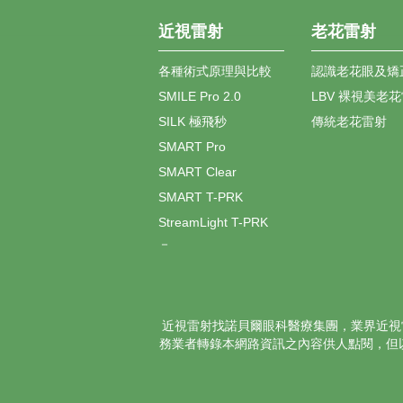
近視雷射
老花雷射
各種術式原理與比較
認識老花眼及矯
SMILE Pro 2.0
LBV 裸視美老
SILK 極飛秒
傳統老花雷射
SMART Pro
SMART Clear
SMART T-PRK
StreamLight T-PRK
－
近視雷射找諾貝爾眼科醫療集團，業界
近視
務業者轉錄本網路資訊之內容供人點閱，但