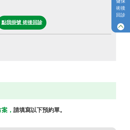
健保
術後
回診
點我掛號 術後回診
方案，
請填寫以下預約單。