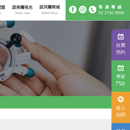
諾貝爾商城
客服專線
問題
諾美爾視光
02 2740 9898
A
Vision care
Nobel Shop
自費
預約
專家
門診
線上
詢問