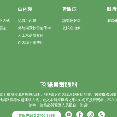
白內障
乾眼症
眼睛
正方式
認識白內障
認識乾眼症
眼睛
花雷射
傳統與飛秒雷射手術
乾眼症治療
人工水晶體介紹
白內障手術費用
雷射
權威性眼科醫療品牌，飛秒雷射
白內障
及乾眼症治療。醫療機構網際
以網路搜尋或超連結方式，進入本醫療機構之網址(域)直接點閱者，不在
診時，請務必與醫護人員配合，謝謝!
客服專線 2 2740 9898