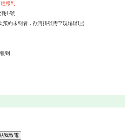
分鐘報到
取消掛號
凡四次預約未到者，欲再掛號需至現場辦理)
台報到