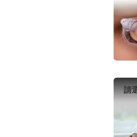
景深
清晰
請選取專家
視
診
視網