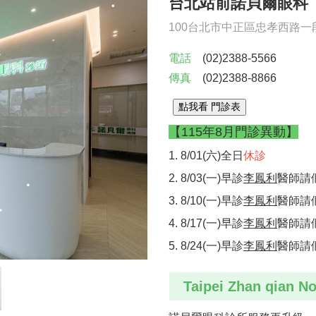
台北站前諾貝爾眼科
100台北市中正區忠孝西路一段
電話
(02)2388-5566
傳真
(02)2388-8866
【115年8月門診異動】
1. 8/01(六)全日
休診
2. 8/03(一)早診
李鳳利
醫師請
3. 8/10(一)早診
李鳳利
醫師請
4. 8/17(一)早診
李鳳利
醫師請
5. 8/24(一)早診
李鳳利
醫師請
Taipei Zhan qian No