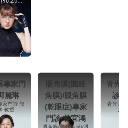
膜(圓錐
青光眼專家門
視網
)/眼角膜
診-呂大文
診-
青光眼專家門診 呂
全自
眼症)專家
大文 教授
-林宜鴻
圓錐角膜)/眼