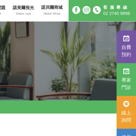
諾貝爾商城
客服專線
問題
諾美爾視光
02 2740 9898
A
Vision care
Nobel Shop
自費
預約
專家
門診
線上
詢問