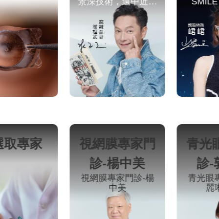
技術，遠中近都
SMILE Pro 2.0、
，讓謝祖武好視
SMART系列、
重現
SILK、LASIK、T-
PRK，讓各種不同眼
睛條件的民眾有更多
選擇。
網膜專家門
青光眼專家門
眼角
-楊中美
診-郭麗琳
角膜
膜專家門診-楊
青光眼專家門診 郭
(乾
中美
麗琳 教授
門診
眼角膜(