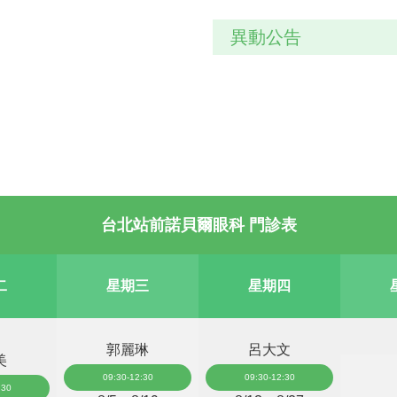
異動公告
台北站前諾貝爾眼科 門診表
二
星期三
星期四
郭麗琳
呂大文
美
09:30-12:30
09:30-12:30
:30