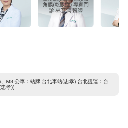
眼症) 專家門
林宜鴻 醫師
、M8 公車：站牌 台北車站(忠孝) 台北捷運：台
忠孝))